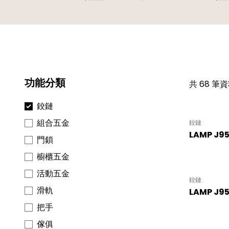
功能分類
共 68 筆資
鉸鏈
組合五金
鉸鏈
LAMP J9
門鎖
櫥櫃五金
活動五金
鉸鏈
滑軌
LAMP J9
把手
傢俱