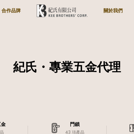
合作品牌
關於我們
紀氏・專業五金代理
五金
門鎖
產品
43 項產品