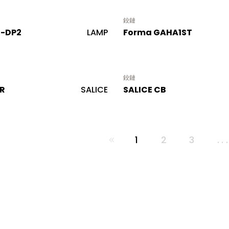
鉸鏈
5-DP2
LAMP
Forma GAHA1ST
鉸鏈
IR
SALICE
SALICE CB
1
2
3
..