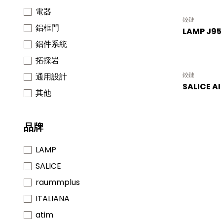
電器
鉸鏈
鋁框門
LAMP J9
鋁件系統
拓採岩
鉸鏈
通用設計
SALICE A
其他
品牌
LAMP
SALICE
raummplus
ITALIANA
atim