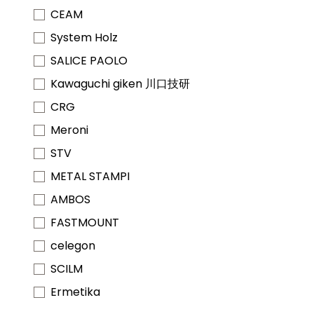
CEAM
System Holz
SALICE PAOLO
Kawaguchi giken 川口技研
CRG
Meroni
STV
METAL STAMPI
AMBOS
FASTMOUNT
celegon
SCILM
Ermetika