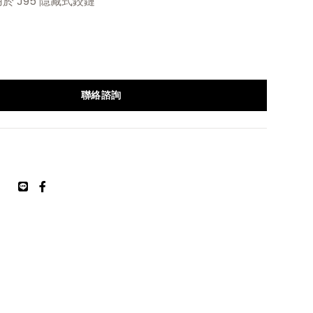
 用於 J95 隱藏式鉸鏈
聯絡諮詢