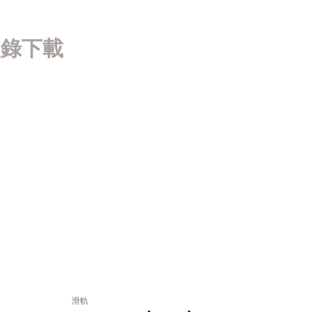
型錄下載
滑軌