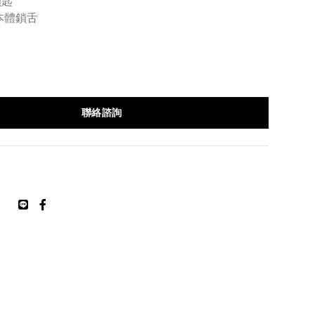
鎖匙
R 本體鎖舌
聯絡諮詢