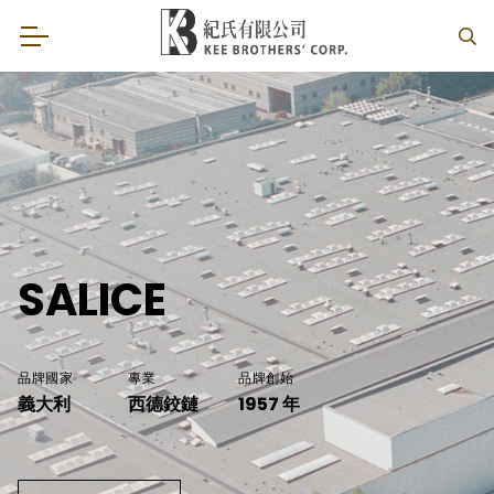
SALICE
品牌國家
專業
品牌創始
義大利
西德鉸鏈
1957 年